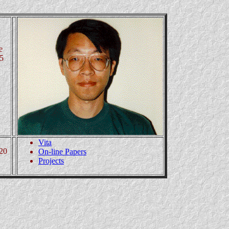
e
5
Vita
820
On-line Papers
Projects