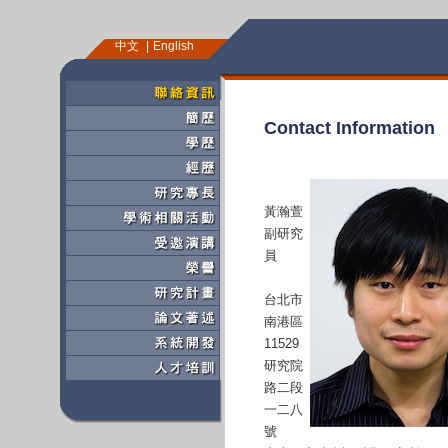
中文
English
Contact Information
黃瀚萱
副研究
員
台北市
南港區
11529
研究院
路二段
一二八
號