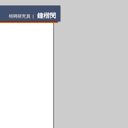
鐘楷閔
特聘研究員 |