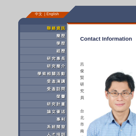
中文
English
Contact Information
呂
俊
賢
研
究
員
台
北
市
南