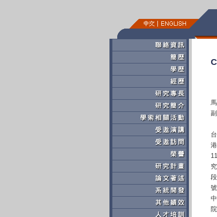
C
馬
副
台
港
1
究
段
號
中
院