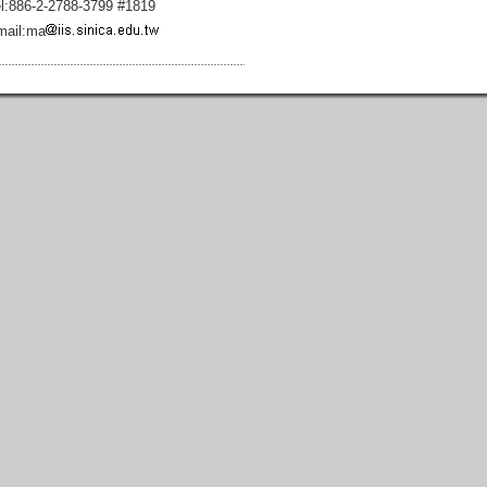
l:886-2-2788-3799 #1819
mail:ma