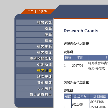
中文
English
Research Grants
與院內合作之計畫
資訊所
編號
年度
符應社會歸責
1
2017/01
框架-穆信成
與院外合作之計畫
資訊所
編號
起迄年月
計劃編號
MOST108-
2019/08–
1
2221-E-001-