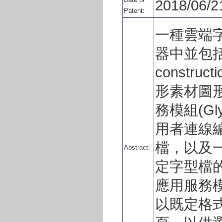
2018/06/2
Patent:
一種雲端
器中並包括
constru
形素材圖
務模組(Gly
用者連線
檔，以及
Abstract:
定字型檔
應用服務模組(G
以既定格