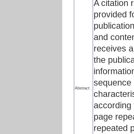
A citation
provided f
publication
and conte
receives a
the publica
informatio
sequence 
Abstract:
characteri
according 
page repea
repeated p