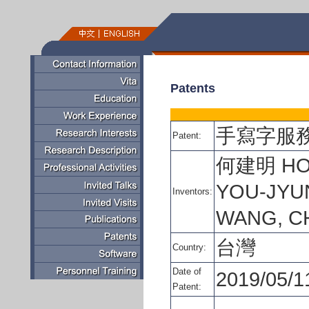
Patents
手寫字服
Patent:
何建明 HO,
YOU-JYU
Inventors:
WANG, CH
台灣
Country:
Date of
2019/05/1
Patent: