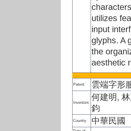
characters
utilizes f
input inte
glyphs. A 
the organi
aesthetic 
雲端字形
Patent:
何建明, 林
Inventors:
鈞
中華民國
Country:
Date of