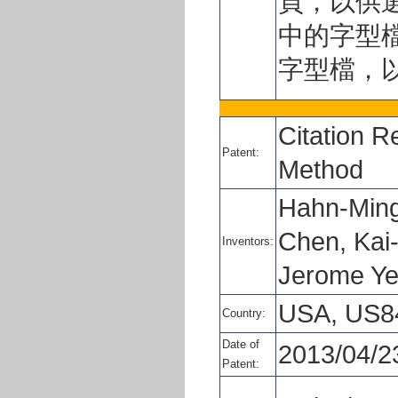
頁，以供
中的字型
字型檔，
Citation R
Patent:
Method
Hahn-Ming
Chen, Kai
Inventors:
Jerome Y
USA, US8
Country:
Date of
2013/04/2
Patent: