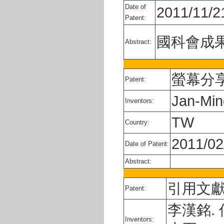
Date of
2011/11/2
Patent:
國科會成果，編
Abstract:
螢幕分
Patent:
Jan-Min
Inventors:
TW
Country:
2011/02
Date of Patent:
Abstract:
引用文
Patent:
李漢銘. 
Inventors: