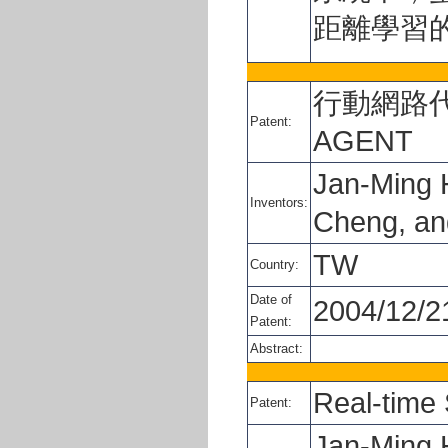
距離學習
行動網路代理
Patent:
AGENT
Jan-Ming 
Inventors:
Cheng, an
TW
Country:
Date of
2004/12/2
Patent:
Abstract:
Real-time
Patent:
Jan-Ming 