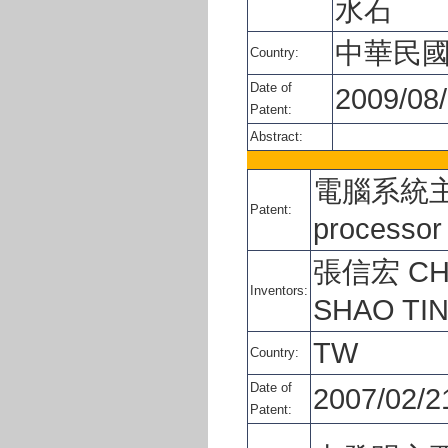
水石
中華民
Country:
Date of
2009/08
Patent:
Abstract:
電腦系統主要
Patent:
processor
張信宏 CHA
Inventors:
SHAO TI
TW
Country:
Date of
2007/02/2
Patent: