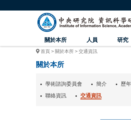
跳
到
主
中
要
內
央
容
區
研
塊
關於本所
人員
研究
究
首頁
關於本所
交通資訊
院
關於本所
資
訊
學術諮詢委員會
簡介
歷
科
聯絡資訊
交通資訊
學
研
究