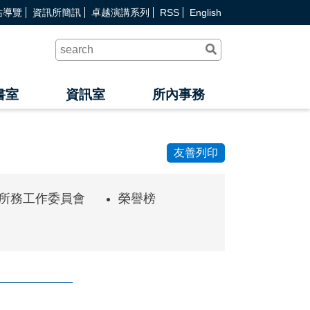
站導覽
資訊所簡訊
卓越演講系列
RSS
English
送
出
查
詢
書室
資訊室
所內事務
友善列印
所務工作委員會
榮譽榜