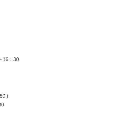
 16：30
0 )
30