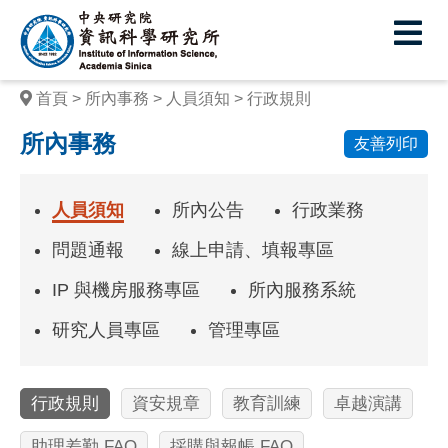
中
央
研
首頁
所內事務
人員須知
行政規則
究
所內事務
友善列印
院
資
人員須知
所內公告
行政業務
訊
問題通報
線上申請、填報專區
科
IP 與機房服務專區
所內服務系統
學
研究人員專區
管理專區
研
究
行政規則
資安規章
教育訓練
卓越演講
所
助理差勤 FAQ
採購與報帳 FAQ