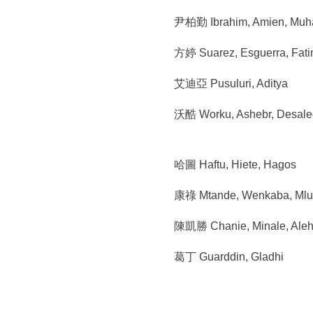
所
:::
尹柏勤 Ibrahim, Amien, Mu
方婷 Suarez, Esguerra, Fati
艾迪亞 Pusuluri, Aditya
沃酷 Worku, Ashebr, Desal
哈圖 Haftu, Hiete, Hagos
康祿 Mtande, Wenkaba, Mlul
陳凱勝 Chanie, Minale, Ale
葛丁 Guarddin, Gladhi