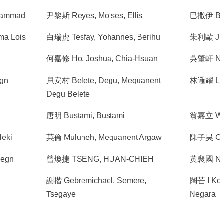
hammad
尹黎斯 Reyes, Moises, Ellis
巴撒伊 Bar
ma Lois
白瑞虎 Tesfay, Yohannes, Berihu
朱利歐 Jul
何嘉修 Ho, Joshua, Chia-Hsuan
吳肇軒 NG
egn
貝安村 Belete, Degu, Mequanent
林邏耀 Li
Degu Belete
唐明 Bustami, Bustami
翁嘉立 Wo
eki
莫倫 Muluneh, Mequanent Argaw
陳子昊 Ch
hegn
曾煥捷 TSENG, HUAN-CHIEH
黃襄國 Ng
謝楷 Gebremichael, Semere,
闊芒 I Ko
Tsegaye
Negara