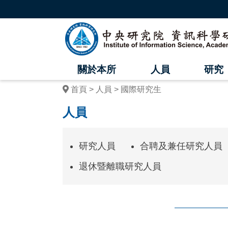
跳
到
主
中
要
內
央
容
區
研
塊
關於本所
人員
研究
究
首頁
人員
國際研究生
院
人員
資
訊
研究人員
合聘及兼任研究人員
科
退休暨離職研究人員
學
研
究