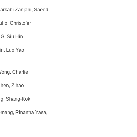
kabi Zanjani, Saeed
io, Christofer
, Siu Hin
n, Luo Yao
ng, Charlie
en, Zihao
, Shang-Kok
mang, Rinartha Yasa,