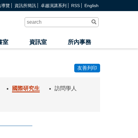
站導覽
資訊所簡訊
卓越演講系列
RSS
English
送
出
查
詢
書室
資訊室
所內事務
友善列印
國際研究生
訪問學人