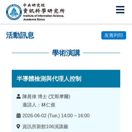
中
央
研
活動訊息
究
友善列印
院
學術演講
資
:::
訊
科
半導體檢測與代理人控制
學
講
陳晁偉 博士 (艾斯摩爾)
研
者
邀請人：林仁俊
究
時
2026-06-02 (Tue.) 14:00 ~ 16:00
所
間
地
資訊所新館106演講廳