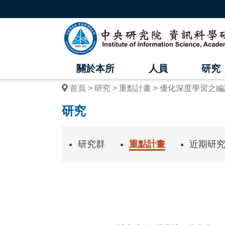
跳
到
主
中
要
內
央
容
區
研
塊
關於本所
人員
研究
究
首頁
研究
重點計畫
優化深度學習之編
院
研究
資
訊
研究群
重點計畫
近期研
科
學
研
究
:::