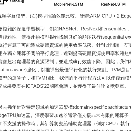
視頻字幕模型、(右)模型推論效能比較。硬體:ARM CPU + 2 Edg
雜的深度學習模型，例如NASNet、ResNext和ensembl
性，使得此類模型很難找到良好的順序執行(sequential exe
行運算子可能造成硬體資源的使用效率低落。針對此問題，研究團隊
算法，利用在獨立運算子間的平行處理，達到提高硬體資源使用率和縮
能會超出處理器的資源限制，並造成執行效能下降。因此，我們
utilization-aware)強化，以推導出最佳平行化的執行規劃。TV
的運算子，和TVM相比，我們的平行排程方法可以使複雜模型在Nvid
究成果發表在ICPADS'22國際會議，並獲得了最佳論文獎亞軍。
針對特定領域的加速器架構(domain-specific architec
e EdgeTPU加速器。深度學習加速器通常僅支援非常有限的運算
了不支援的操作時，其計算將交給輔助處理器（例如CPU）執行