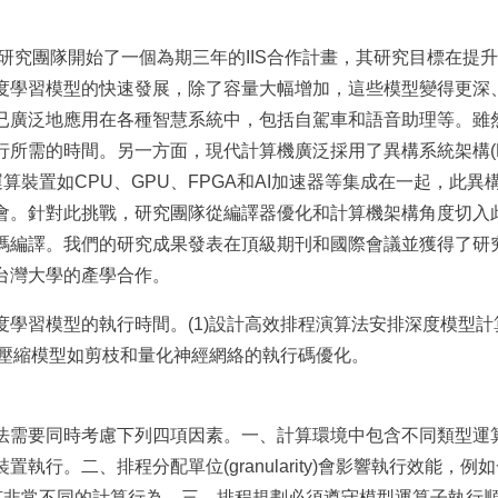
的研究團隊開始了一個為期三年的IIS合作計畫，其研究目標在提
度學習模型的快速發展，除了容量大幅增加，這些模型變得更深
已廣泛地應用在各種智慧系統中，包括自駕車和語音助理等。雖
的時間。另一方面，現代計算機廣泛採用了異構系統架構(Heterog
同類型的運算裝置如CPU、GPU、FPGA和AI加速器等集成在一起，
會。針對此挑戰，研究團隊從編譯器優化和計算機架構角度切入
碼編譯。我們的研究成果發表在頂級期刊和國際會議並獲得了研究獎
台灣大學的產學合作。
學習模型的執行時間。(1)設計高效排程演算法安排深度模型計算
)壓縮模型如剪枝和量化神經網絡的執行碼優化。
法需要同時考慮下列四項因素。一、計算環境中包含不同類型運
執行。二、排程分配單位(granularity)會影響執行效能，例
)有非常不同的計算行為。三、排程規劃必須遵守模型運算子執行