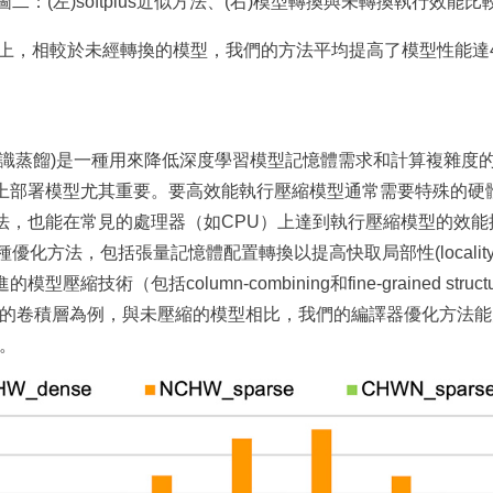
圖二：(左)softplus近似方法、(右)模型轉換與未轉換執行效能比
緣平台上，相較於未經轉換的模型，我們的方法平均提高了模型性能達
知識蒸餾)是一種用來降低深度學習模型記憶體需求和計算複雜度
上部署模型尤其重要。要高效能執行壓縮模型通常需要特殊的硬
法，也能在常見的處理器（如CPU）上達到執行壓縮模型的效能
優化方法，包括張量記憶體配置轉換以提高快取局部性(localit
技術（包括column-combining和fine-grained struct
t-18的卷積層為例，與未壓縮的模型相比，我們的編譯器優化方
)。