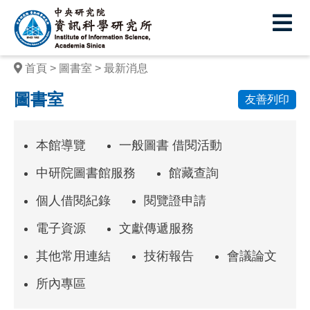
中
央
研
首頁
圖書室
最新消息
究
圖書室
友善列印
院
資
本館導覽
一般圖書 借閱活動
訊
中研院圖書館服務
館藏查詢
科
個人借閱紀錄
閱覽證申請
學
電子資源
文獻傳遞服務
研
究
其他常用連結
技術報告
會議論文
所
所內專區