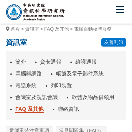
中
央
研
首頁
資訊室
FAQ 及其他
電腦自動校時服務
究
資訊室
友善列印
院
資
簡介
資安通報
維護通報
訊
電腦與網路
帳號及電子郵件系統
科
電話系統
列印裝置
學
會議室及視訊會議
軟體及物品借領用
研
究
FAQ 及其他
聯絡資訊
所
電腦重裝注意事項
常見問題集（FAQ）