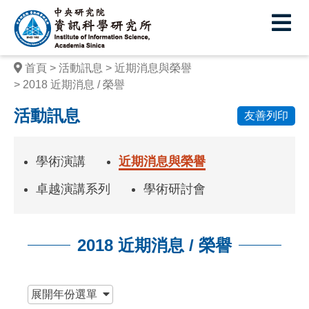
中
央
研
首頁
活動訊息
近期消息與榮譽
究
2018 近期消息 / 榮譽
院
活動訊息
友善列印
資
訊
學術演講
近期消息與榮譽
科
卓越演講系列
學術研討會
學
研
2018 近期消息 / 榮譽
究
:::
所
展開
年份選單