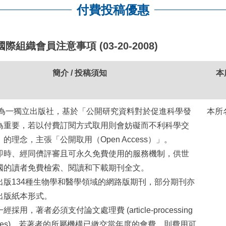
付費投稿優惠
組織會員注意事項 (03-20-2008)
簡介 / 投稿須知
本
C為一獨立出版社，基於「公開研究資料對於促進科學發
本所
為重要，若以付費訂閱方式取用則會妨礙而不利科學交
的理念，主張「公開取用（Open Access）」。
即時、經同儕評審且可永久免費使用的服務機制，供世
國的讀者免費檢索、閱讀和下載期刊全文。
出版134種生物學和醫學領域的網路版期刊，部分期刊亦
出版紙本形式。
一經採用，著者必須支付
論文處理費
(article-processing
arges)。若著者的所屬機構已繳交當年度的會費，則費用可