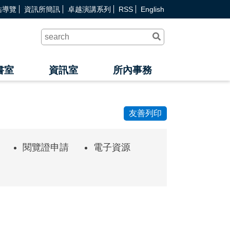
站導覽
資訊所簡訊
卓越演講系列
RSS
English
送
出
查
詢
書室
資訊室
所內事務
友善列印
閱覽證申請
電子資源