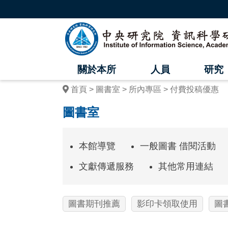
跳
到
主
中
要
內
央
容
區
研
塊
關於本所
人員
研究
究
首頁
圖書室
所內專區
付費投稿優惠
院
圖書室
資
訊
本館導覽
一般圖書 借閱活動
科
文獻傳遞服務
其他常用連結
學
研
圖書期刊推薦
影印卡領取使用
圖
究