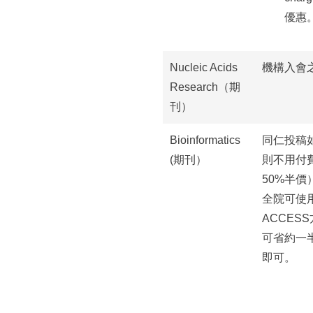
優惠
Nucleic Acids
機構入會
Research（期
刊）
Bioinformatics
同仁投稿如選
(期刊）
則不用付費
50%半價）
全院可使用
ACCES
可省約一半
即可。