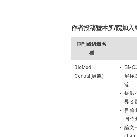
所
:::
作者投稿暨本所/院加入國際
期刊或組織名
稱
BioMed
BM
Central(組織）
展極
流。」
提供
界各
目前
同時
論文
ch