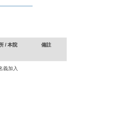
所 / 本院
備註
名義加入