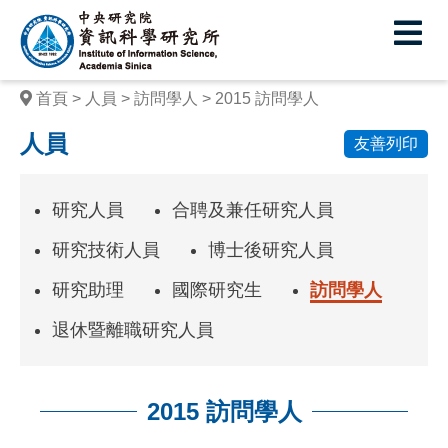
中
央
研
首頁
人員
訪問學人
2015 訪問學人
究
人員
友善列印
院
資
研究人員
合聘及兼任研究人員
訊
研究技術人員
博士後研究人員
科
研究助理
國際研究生
訪問學人
學
退休暨離職研究人員
研
究
所
2015 訪問學人