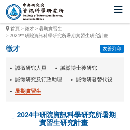
中
央
研
首頁
徵才
暑期實習生
究
2024中研院資訊科學研究所暑期實習生研究計畫
院
徵才
友善列印
資
訊
誠徵研究人員
誠徵博士後研究
科
誠徵研究及行政助理
誠徵研發替代役
學
暑期實習生
研
究
2024中研院資訊科學研究所暑期
所
實習生研究計畫