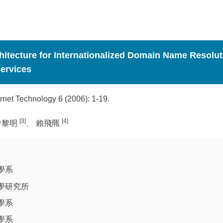
hitecture for Internationalized Domain Name Resolu
ervices
net Technology 6 (2006): 1-19.
[3]
[4]
曾黎明
、 賴飛羆
學系
學研究所
學系
學系