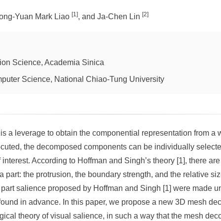
[1]
[2]
Hong-Yuan Mark Liao
, and Ja-Chen Lin
ation Science, Academia Sinica
uter Science, National Chiao-Tung University
is a leverage to obtain the componential representation from a w
ecuted, the decomposed components can be individually select
interest. According to Hoffman and Singh’s theory [1], there are a
a part: the protrusion, the boundary strength, and the relative si
for part salience proposed by Hoffman and Singh [1] were made u
e found in advance. In this paper, we propose a new 3D mesh de
gical theory of visual salience, in such a way that the mesh dec