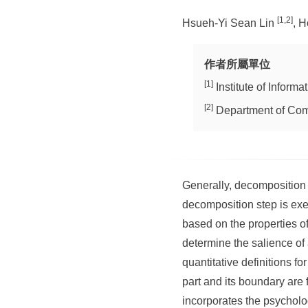
[1,2]
Hsueh-Yi Sean Lin
, 
作者所屬單位
[1]
Institute of Inform
[2]
Department of Comp
Generally, decomposition 
decomposition step is ex
based on the properties of 
determine the salience of 
quantitative definitions 
part and its boundary ar
incorporates the psycholo