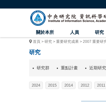
跳
到
主
中
要
內
央
容
區
研
塊
關於本所
人員
研究
究
首頁
研究
重要研究成果
2007 重要
院
研究
資
訊
研究群
重點計畫
近期研
科
學
2024
2015
2014
2012
2011
研
究