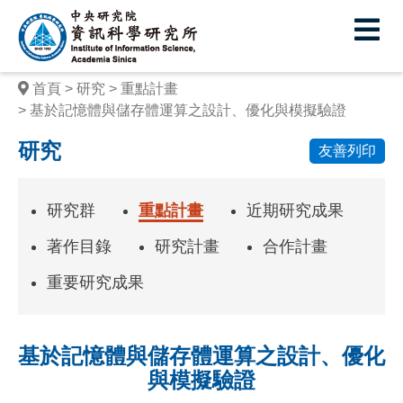
中
央
研
首頁
研究
重點計畫
究
基於記憶體與儲存體運算之設計、優化與模擬驗證
院
研究
友善列印
資
訊
研究群
重點計畫
近期研究成果
科
著作目錄
研究計畫
合作計畫
學
重要研究成果
研
究
基於記憶體與儲存體運算之設計、優化
所
與模擬驗證