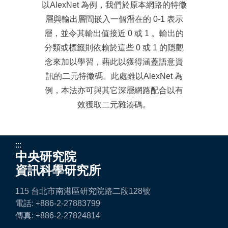
以AlexNet 為例，我們於原本網路的特徵
層與輸出層間嵌入一個潛在的 0-1 表示
層，並令其輸出值接近 0 或 1 。輸出的
分類或標籤則依賴於這些 0 或 1 的隱觀
念來加以學習，藉此以獲得涵蓋語意資
訊的二元特徵碼。此處雖以AlexNet 為
例，本法亦可與其它深層網路配合以有
效獲取二元雜湊碼。
:::
中央研究院
資訊科學研究所
115 台北市南港區研究院路二段128號
電話: +886-2-27883799
傳真: +886-2-27824814