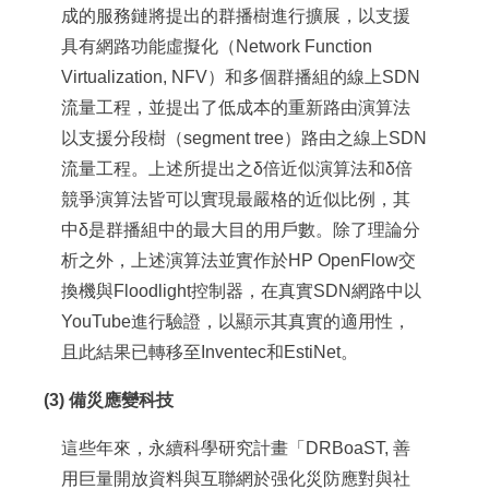
成的服務鏈將提出的群播樹進行擴展，以支援
具有網路功能虛擬化（Network Function
Virtualization, NFV）和多個群播組的線上SDN
流量工程，並提出了低成本的重新路由演算法
以支援分段樹（segment tree）路由之線上SDN
流量工程。上述所提出之δ倍近似演算法和δ倍
競爭演算法皆可以實現最嚴格的近似比例，其
中δ是群播組中的最大目的用戶數。除了理論分
析之外，上述演算法並實作於HP OpenFlow交
換機與Floodlight控制器，在真實SDN網路中以
YouTube進行驗證，以顯示其真實的適用性，
且此結果已轉移至Inventec和EstiNet。
(3) 備災應變科技
這些年來，永續科學研究計畫「DRBoaST, 善
用巨量開放資料與互聯網於强化災防應對與社